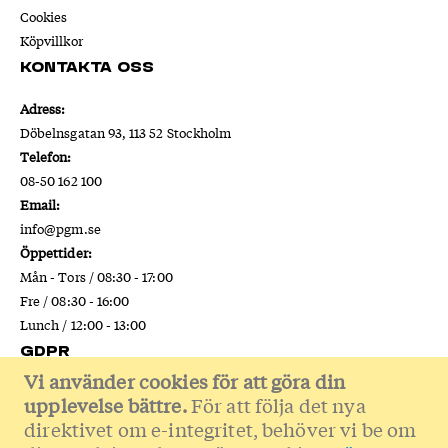
Cookies
Köpvillkor
Kontakta oss
Adress:
Döbelnsgatan 93, 113 52 Stockholm
Telefon:
08-50 162 100
Email:
info@pgm.se
Öppettider:
Mån - Tors / 08:30 - 17:00
Fre / 08:30 - 16:00
Lunch / 12:00 - 13:00
GDPR
Vi använder cookies för att göra din
Läs mer om hur vi hanterar dina personuppgifter enligt GDPR.
upplevelse bättre.
För att följa det nya
Klicka här
direktivet om e-integritet, behöver vi be om