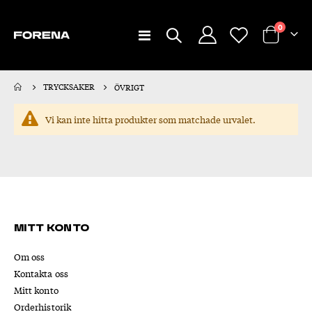
artiklar
0
Växla
Cart
Nav
TRYCKSAKER
ÖVRIGT
Vi kan inte hitta produkter som matchade urvalet.
Mitt konto
Om oss
Kontakta oss
Mitt konto
Orderhistorik